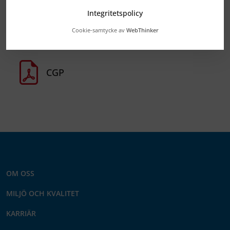
Integritetspolicy
Cookie-samtycke av
WebThinker
Svanen
CGP
OM OSS
MILJÖ OCH KVALITET
KARRIÄR