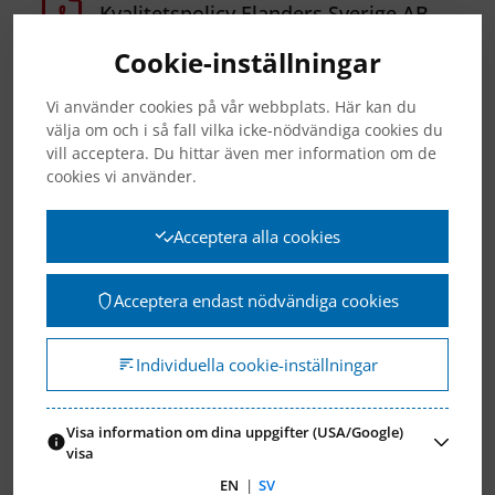
Kvalitetspolicy Elanders Sverige AB
Cookie-inställningar
Miljöpolicy Elanders Sverige AB
Vi använder cookies på vår webbplats. Här kan du
välja om och i så fall vilka icke-nödvändiga cookies du
vill acceptera. Du hittar även mer information om de
cookies vi använder.
Certifikat
Acceptera alla cookies
Acceptera endast nödvändiga cookies
Elanders Sverige AB ISO14001-
ISO9001 (SE)
Individuella cookie-inställningar
Elanders Sverige AB ISO14001-
ISO9001 (EN)
Visa information om dina uppgifter (USA/Google)
visa
®
EN
|
SV
FSC
-certifikat