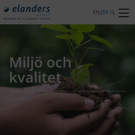
EN
|
SV
Miljö och
kvalitet