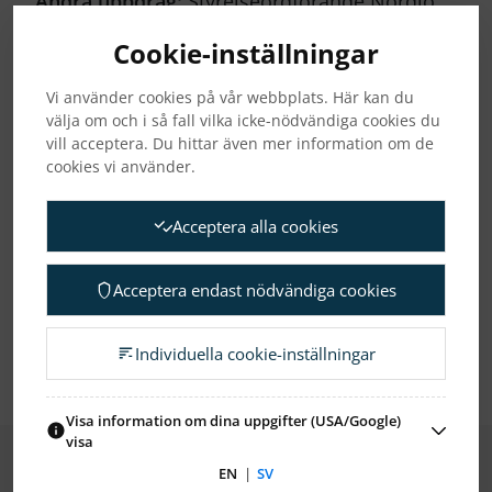
Andra uppdrag:
Styrelseordförande Nordlo,
Omegapoint AB och Serline. Styrelseledamot
Cookie-inställningar
AddLife AB samt Arjo AB.
Tidigare uppdrag:
Affärsområdeschef för
Vi använder cookies på vår webbplats. Här kan du
Global Services och medlem av
välja om och i så fall vilka icke-nödvändiga cookies du
vill acceptera. Du hittar även mer information om de
ledningsgruppen för Nokia Networks och
cookies vi använder.
Nokia Siemens Networks. Ledande roller
inom Ericsson, operatören 3 samt Semcon.
Acceptera alla cookies
Styrelseordförande Proact och Semcon.
Styrelseledamot Addtech, Fagerhult Group
Acceptera endast nödvändiga cookies
AB, Knowit, Smart Eye AB och Thule.
Aktieinnehav (eget och närståendes):
16 500
Individuella cookie-inställningar
B-aktier.
Visa information om dina uppgifter (USA/Google)
visa
EN
|
SV