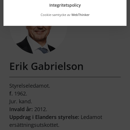
Integritetspolicy
Cookie-samtycke av
WebThinker
Erik Gabrielson
Styrelseledamot.
f.
1962.
Jur. kand.
Invald år:
2012.
Uppdrag i Elanders styrelse:
Ledamot
ersättningsutskottet.