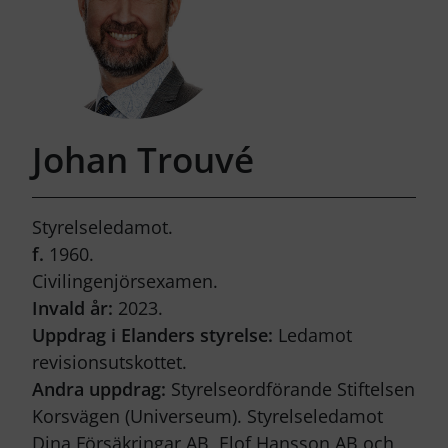
Johan Trouvé
Styrelseledamot.
f.
1960.
Civilingenjörsexamen.
Invald år:
2023.
Uppdrag i Elanders styrelse:
Ledamot
revisionsutskottet.
Andra uppdrag:
Styrelseordförande Stiftelsen
Korsvägen (Universeum). Styrelseledamot
Dina Försäkringar AB, Elof Hansson AB och