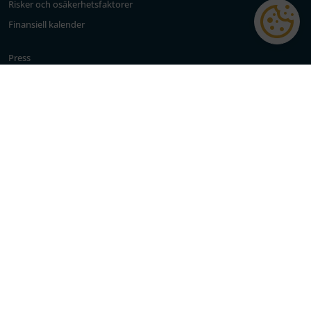
Risker och osäkerhetsfaktorer
Finansiell kalender
Press
Kontakt
Integritetspolicy
Integritetsinställningar
System för visselblåsning