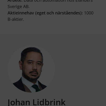
Arbete:
Data och automation hos Elanders
Sverige AB.
Aktieinnehav (eget och närståendes):
1000
B-aktier.
Johan Lidbrink