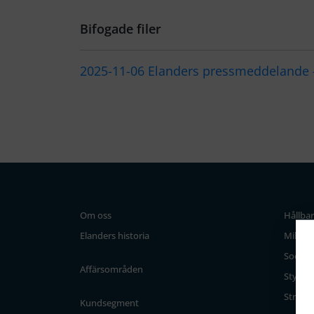
Bifogade filer
2025-11-06 Elanders pressmeddelande - 
Om oss
Hållba
Elanders historia
Miljö
Socialt
Affärsområden
Styrni
Strateg
Kundsegment