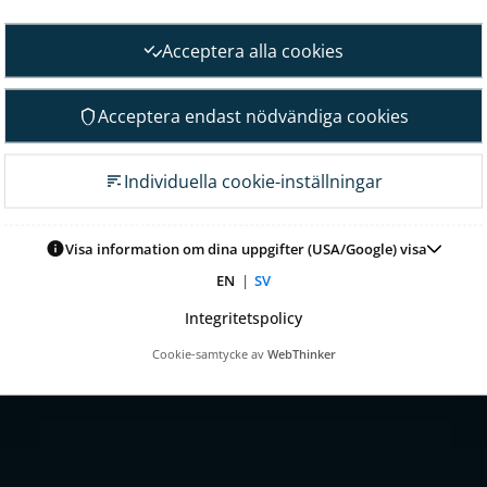
tering
Analytiker
emang
Finansiella mål
Acceptera alla cookies
Finansiell översikt
styrning
Rapporter
Acceptera endast nödvändiga cookies
sstämma
Övriga rapporter
ordning
Faktablad
Individuella cookie-inställningar
e
Presentationer
edning
Ordlista och definitioner
onsutskott
Visa information om dina uppgifter (USA/Google) visa
Risker och osäkerhetsfaktor
ningsutskott
EN
|
SV
Finansiell kalender
kontroll och revision
Integritetspolicy
nledning
Cookie-samtycke av
WebThinker
jer för ersättning