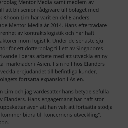
otterbolag Mentor Media samt medlem av
l att bli senior rådgivare till bolaget med
Kok Khoon Lim har varit en del Elanders
ade Mentor Media år 2014. Hans efterträdare
renhet av kontraktslogistik och har haft
 aktörer inom logistik. Under de senaste sju
ör för ett dotterbolag till ett av Singapores
drivande i deras arbete med att utveckla en ny
l marknader i Asien. I sin roll hos Elanders
ckla erbjudandet till befintliga kunder,
lagets fortsatta expansion i Asien.
hoon Lim och jag värdesätter hans betydelsefulla
 av Elanders. Hans engagemang har haft stor
uppskattar även att han valt att fortsätta stödja
t kommer bidra till koncernens utveckling”,
son.