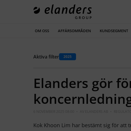
OM OSS
AFFÄRSOMRÅDEN
KUNDSEGMENT
Aktiva filter
2025
Elanders gör fö
koncernlednin
6 NOVEMBER 2025 08:00
•
AV
ELANDERS AB
•
REGULAT
Kok Khoon Lim har bestämt sig för att 