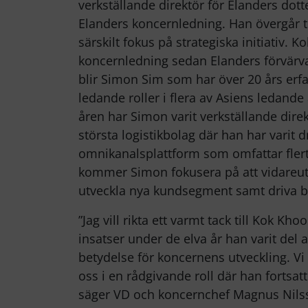
verkställande direktör för Elanders d
Elanders koncernledning. Han övergår til
särskilt fokus på strategiska initiativ. 
koncernledning sedan Elanders förvärv
blir Simon Sim som har över 20 års erfa
ledande roller i flera av Asiens ledande
åren har Simon varit verkställande direkt
största logistikbolag där han har varit 
omnikanalsplattform som omfattar flerta
kommer Simon fokusera på att vidareutve
utveckla nya kundsegment samt driva bo
”Jag vill rikta ett varmt tack till Kok K
insatser under de elva år han varit del
betydelse för koncernens utveckling. Vi 
oss i en rådgivande roll där han fortsat
säger VD och koncernchef Magnus Nils