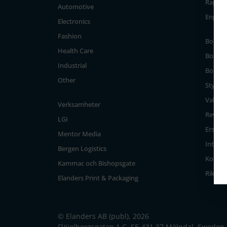
Rappor
Automotive
Engag
Electronics
Fashion
Bolags
Health Care
Bolag
Industrial
Bolags
Other
Styrels
Valber
Verksamheter
Revisi
LGI
Ersätt
Mentor Media
Intern 
Bergen Logistics
Koncer
Kammac och Bishopsgate
Riktlin
Elanders Print & Packaging
© Elanders AB (publ), 2026
Flöjelbergsgatan 1 C, SE-431 37 Mölndal, Sweden