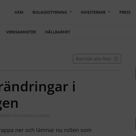
HEM
BOLAGSSTYRNING
INVESTERARE
PRESS
VERKSAMHETER
HÅLLBARHET
Återställ alla filter
rändringar i
gen
ORISKA PRESSMEDDELANDEN
trappa ner och lämnar nu rollen som