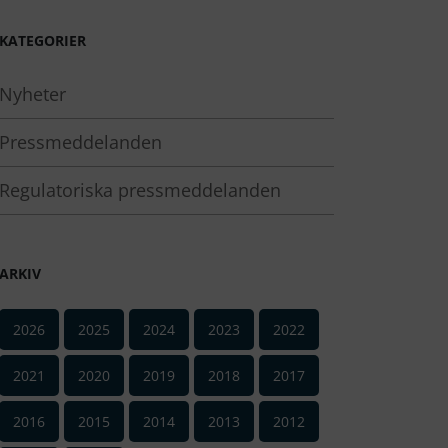
KATEGORIER
Nyheter
Pressmeddelanden
Regulatoriska pressmeddelanden
ARKIV
2026
2025
2024
2023
2022
2021
2020
2019
2018
2017
2016
2015
2014
2013
2012