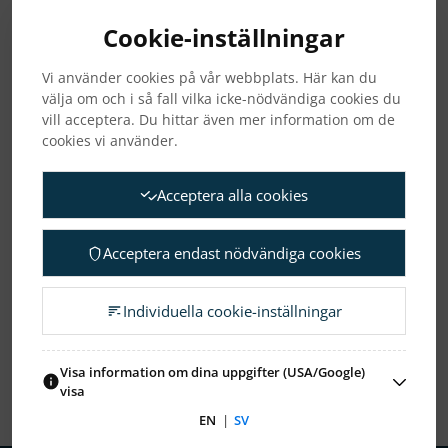
Regulatoriska pressmeddelanden
Cookie-inställningar
Vi använder cookies på vår webbplats. Här kan du
välja om och i så fall vilka icke-nödvändiga cookies du
ARKIV
vill acceptera. Du hittar även mer information om de
cookies vi använder.
2026
2025
2024
2023
2022
2021
Acceptera alla cookies
2020
2019
2018
2017
2016
2015
Acceptera endast nödvändiga cookies
2013
2010
Individuella cookie-inställningar
Visa alla
Visa information om dina uppgifter (USA/Google)
visa
EN
|
SV