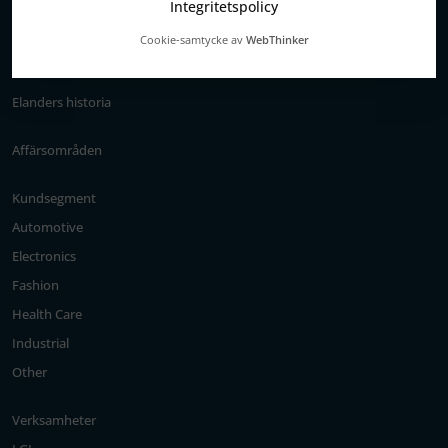
Integritetspolicy
Cookie-samtycke av
WebThinker
Om oss
Elanders historia
Affärsområden
Kundsegment
Automotive
Electronics
Fashion
Health Care
Industrial
Other
Verksamheter