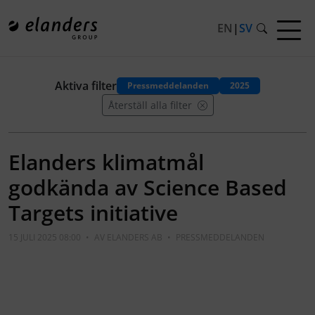
EN
|
SV
Aktiva filter
Pressmeddelanden
2025
Återställ alla filter
Elanders klimatmål
godkända av Science Based
Targets initiative
15 JULI 2025 08:00
•
AV
ELANDERS AB
•
PRESSMEDDELANDEN