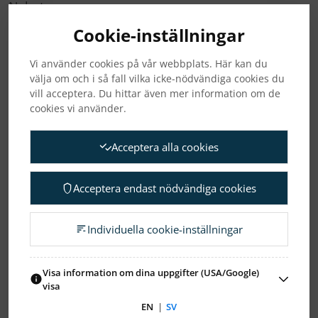
Nyheter
Cookie-inställningar
Pressmeddelanden
Vi använder cookies på vår webbplats. Här kan du
Regulatoriska pressmeddelanden
välja om och i så fall vilka icke-nödvändiga cookies du
vill acceptera. Du hittar även mer information om de
cookies vi använder.
ARKIV
Acceptera alla cookies
2026
2025
2024
2023
2022
2021
Acceptera endast nödvändiga cookies
2020
2019
2018
2017
2016
2015
Individuella cookie-inställningar
2013
2010
Visa information om dina uppgifter (USA/Google)
visa
EN
|
SV