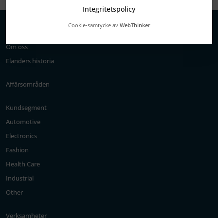
Integritetspolicy
Cookie-samtycke av
WebThinker
Om oss
Elanders historia
Affärsområden
Kundsegment
Automotive
Electronics
Fashion
Health Care
Industrial
Other
Verksamheter