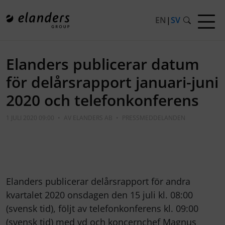
EN
|
SV
Elanders publicerar datum
för delårsrapport januari-juni
2020 och telefonkonferens
1 JULI 2020 09:00
•
AV
ELANDERS AB
•
PRESSMEDDELANDEN
Elanders publicerar delårsrapport för andra
kvartalet 2020 onsdagen den 15 juli kl. 08:00
(svensk tid), följt av telefonkonferens kl. 09:00
(svensk tid) med vd och koncernchef Magnus