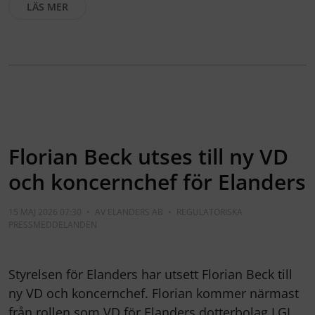
LÄS MER
Florian Beck utses till ny VD
och koncernchef för Elanders
15 MAJ 2026 07:30
•
AV
ELANDERS AB
•
REGULATORISKA
PRESSMEDDELANDEN
Styrelsen för Elanders har utsett Florian Beck till
ny VD och koncernchef. Florian kommer närmast
från rollen som VD för Elanders dotterbolag LGI