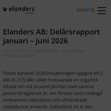
EN
|
SV
Elanders AB: Delårsrapport
januari – juni 2026
15 JULI 2026 07:30
•
AV
ELANDERS AB
•
REGULATORISKA
PRESSMEDDELANDEN
Första halvåret 2026Omsättningen uppgick till 5
686 (6 277) Mkr vilket motsvarade en organisk
tillväxt om två procent jämfört med samma
period föregående år, om förvärv samt nedlagd
verksamhet exkluderas och oförändrade
valutakurser används. Exkluderat Air & Sea-